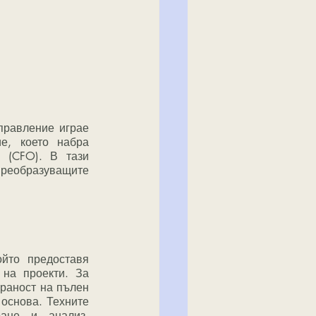
, което набра 
 (CFO). В тази 
преобразуващите 
на проекти. За 
раност на пълен 
основа. Техните 
ане и анализ, 