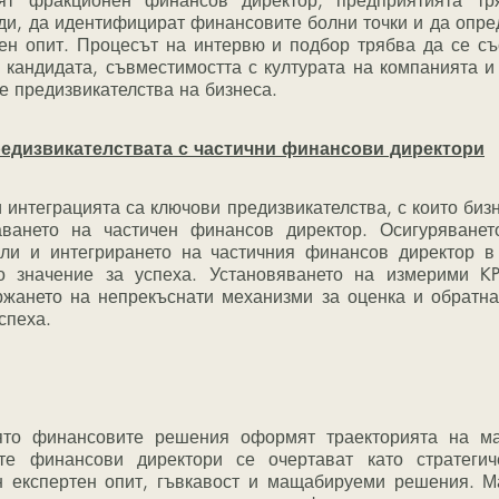
и, да идентифицират финансовите болни точки и да опред
ен опит. Процесът на интервю и подбор трябва да се със
 кандидата, съвместимостта с културата на компанията и 
е предизвикателства на бизнеса.
едизвикателствата с частични финансови директори
аването на частичен финансов директор. Осигуряванет
ли и интегрирането на частичния финансов директор в
 значение за успеха. Установяването на измерими KP
жането на непрекъснати механизми за оценка и обратна 
спеха.
те финансови директори се очертават като стратегиче
 експертен опит, гъвкавост и мащабируеми решения. Ма