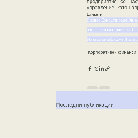
предприятия се нас
управление, като нап
Етикети:
Бизнес Консултиране
Фина
Управленска стратегия
Про
Инвестиции
Бюджет
Набир
Корпоративни финанси
Последни публикации