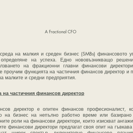
A Fractional CFO
определяне на успеха. Едно нововъзникващо решение
олзването на фракционни главни финансови директори
ще проучим функцията на частичния финансов директор и 
 на малките и средни предприятия.
а на частичния финансов директор
о на бизнес на непълно работно време или базирано 
ните роли на финансови директори, които изискват ангажи
ите финансови директори предлагат своя опит на гъвкава 
ащат широк спектър, включително финансово планир