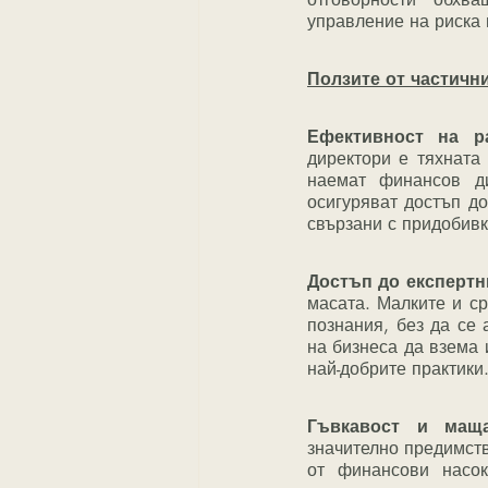
управление на риска 
Ползите от частичн
Ефективност на ра
директори е тяхната
наемат финансов ди
осигуряват достъп до
свързани с придобивк
Достъп до експертн
масата. Малките и с
познания, без да се 
на бизнеса да взема
най-добрите практики
Гъвкавост и маща
значително предимств
от финансови насок