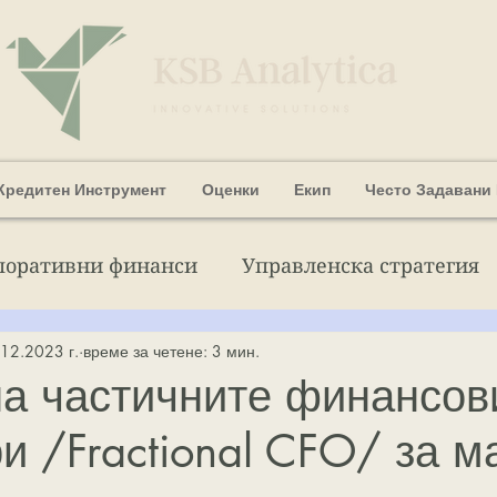
Кредитен Инструмент
Оценки
Екип
Често Задавани
поративни финанси
Управленска стратегия
12.2023 г.
време за четене: 3 мин.
т България
Теми за оценяване на активи
на частичните финансов
и /Fractional CFO/ за м