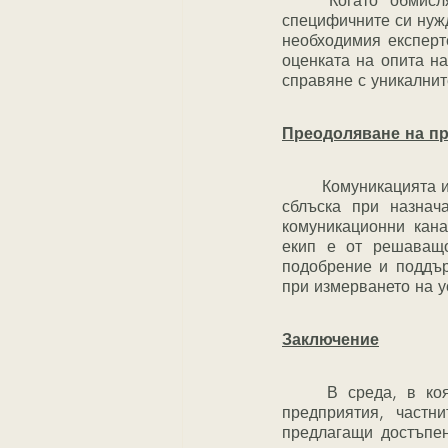
	Когато обмислят фракционен финансов директор, предприятията трябва да оценят 
специфичните си нужд
необходимия експерт
оценката на опита на
справяне с уникалнит
Преодоляване на пр
	Комуникацията и интеграцията са ключови предизвикателства, с които бизнесът може да се 
сблъска при назнач
комуникационни кана
екип е от решаващо
подобрение и поддър
при измерването на у
Заключение
	В среда, в която финансовите решения оформят траекторията на малките и средни 
предприятия, частни
предлагащи достъпен