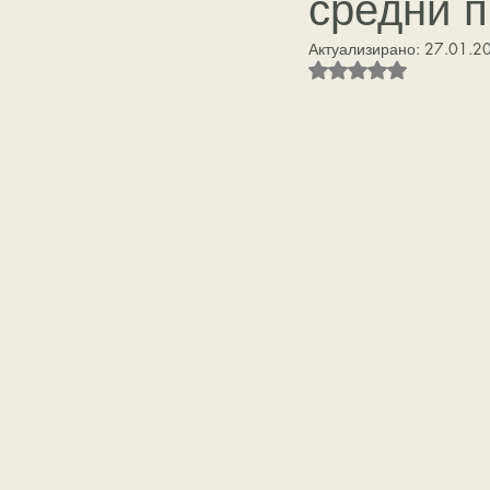
средни 
Актуализирано:
27.01.20
Оценено с NaN от 5 