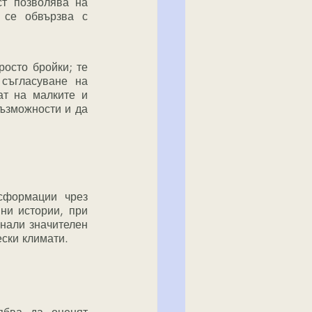
т позволява на 
се обвързва с 
осто бройки; те 
съгласуване на 
т на малките и 
ъзможности и да 
и истории, при 
нали значителен 
ски климати.