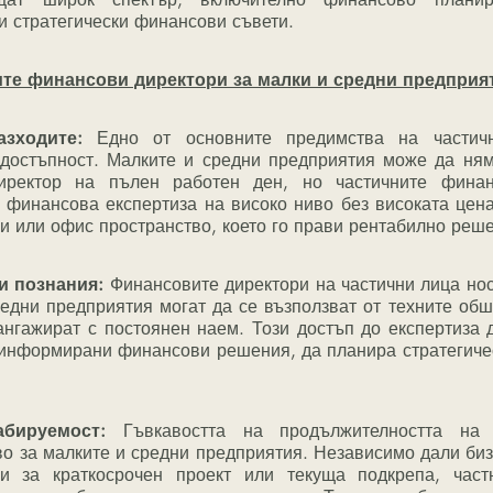
и стратегически финансови съвети.
ите финансови директори за малки и средни предприя
зходите:
 Едно от основните предимства на частичн
 достъпност. Малките и средни предприятия може да няма
ректор на пълен работен ден, но частичните финанс
 финансова експертиза на високо ниво без високата цена
и или офис пространство, което го прави рентабилно реш
и познания:
 Финансовите директори на частични лица нося
редни предприятия могат да се възползват от техните об
ангажират с постоянен наем. Този достъп до експертиза 
 информирани финансови решения, да планира стратегичес
.
бируемост:
 Гъвкавостта на продължителността на 
о за малките и средни предприятия. Независимо дали биз
и за краткосрочен проект или текуща подкрепа, част