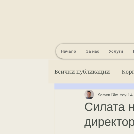
Начало
За нас
Услуги
Всички публикации
Кор
Kamen Dimitrov
14.
Икономически новини о
Силата 
директор