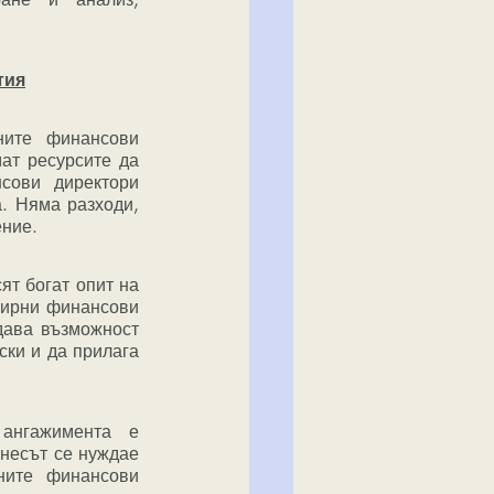
тия
ите финансови 
т ресурсите да 
ови директори 
. Няма разходи, 
ение.
т богат опит на 
ширни финансови 
дава възможност 
ки и да прилага 
ангажимента е 
несът се нуждае 
ните финансови 