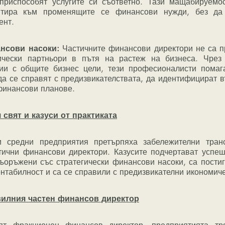
приспособят услугите си съответно. Тази мащабируемос
птира към променящите се финансови нужди, без да 
ент.
нсови насоки:
 Частичните финансови директори не са пр
ически партньори в пътя на растеж на бизнеса. Чрез 
ии с общите бизнес цели, тези професионалисти помага
а се справят с предизвикателствата, да идентифицират в
финансови планове.
свят и казуси от практиката
тични финансови директори. Казусите подчертават успешн
ъоръжени със стратегически финансови насоки, са постиг
нтабилност и са се справили с предизвикателни икономиче
вилния частен финансов директор