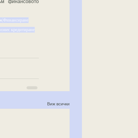
м финансовото 
еж
Финансиране
изнес кредитиране
Виж всички