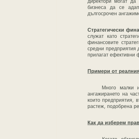
директори могат да 
бизнеса да се ада
дългосрочен ангажим
Стратегически фина
служат като стратег
финансовите стратег
средни предприятия д
прилагат ефективни 
Примери от реалния 
	Много малки и средни предприятия претърпяха забележителни трансформации чрез 
ангажирането на час
които предприятия, в
растеж, подобрена ре
Как да изберем пра