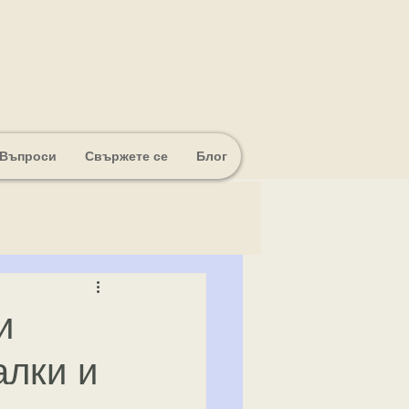
 Въпроси
Свържете се
Блог
и
алки и