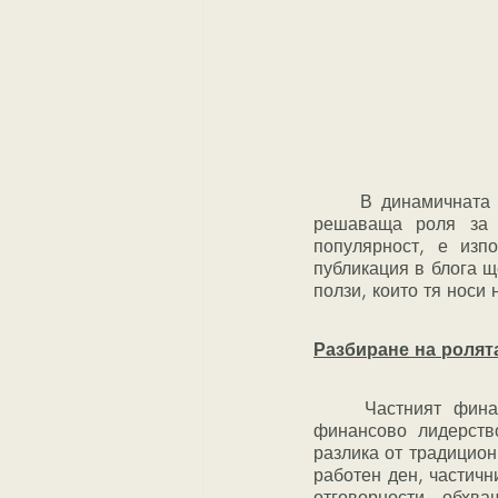
	В динамичната среда на малкия и среден бизнес (SMBs) финансовото управление играе 
решаваща роля за 
популярност, е изп
публикация в блога 
ползи, които тя носи
Разбиране на ролят
	Частният финансов директор е опитен финансов професионалист, който предоставя 
финансово лидерств
разлика от традицион
работен ден, частичн
отговорности обхв