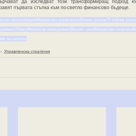
ърчават да изследват този трансформиращ подход къ
равят първата стъпка към по-светло финансово бъдеще.
нсово консултиране
Финансово управление
Бизнес растеж
Устойчив раст
зрачност
Успех
Финансов мениджмънт
Бизнес заем
Финансово отчитане
Б
ане на капитал
Управленска стратегия