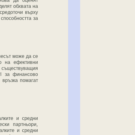
елят обхвата на 
редоточи върху 
способността за 
о на ефективни 
 съществуващия 
I за финансово 
връзка помагат 
ски партньори, 
лките и средни 