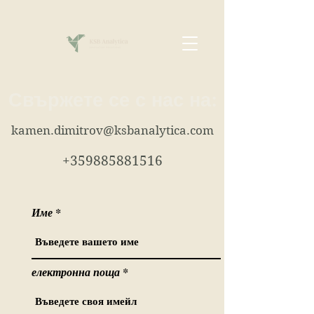
Свържете се с нас на:
kamen.dimitrov@ksbanalytica.com
+359885881516
Име
електронна поща