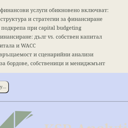
финансови услуги обикновено включват:
 структура и стратегии за финансиране
подкрепа при capital budgeting
инансиране: дълг vs. собствен капитал
питала и WACC
звръщаемост и сценарийни анализи
 за бордове, собственици и мениджмънт
Обратно към услугите