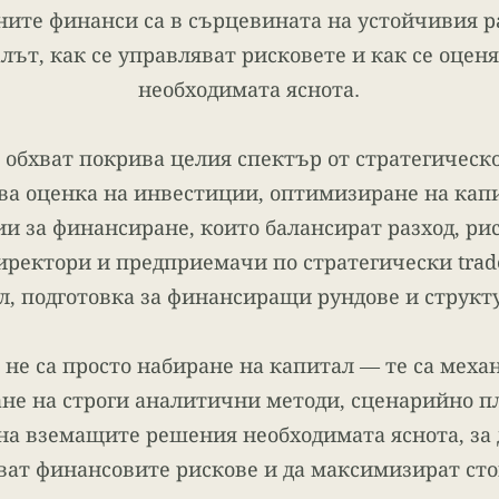
ните финанси са в сърцевината на устойчивия р
лът, как се управляват рисковете и как се оце
необходимата яснота.
обхват покрива целия спектър от стратегическ
ва оценка на инвестиции, оптимизиране на капи
 за финансиране, които балансират разход, рис
иректори и предприемачи по стратегически trad
л, подготовка за финансиращи рундове и структ
не са просто набиране на капитал — те са меха
не на строги аналитични методи, сценарийно п
на вземащите решения необходимата яснота, за 
ват финансовите рискове и да максимизират сто