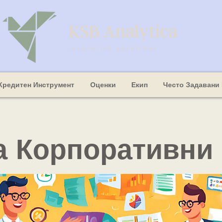
Кредитен Инструмент
Оценки
Екип
Често Задавани
за Корпоративни