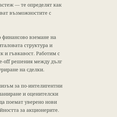
астеж — те определят как
няват възможностите с
о финансово вземане на
таловата структура и
к и гъвкавост. Работим с
e-off решения между дълг
уриране на сделки.
низъм за по-интелигентни
ланиране и оценителски
да поемат уверено нови
йността за акционерите.